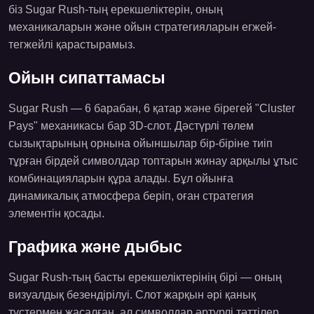
біз Sugar Rush-тың ерекшеліктерін, оның
механикаларын және ойын стратегияларын егжей-
тегжейлі қарастырамыз.
Ойын сипаттамасы
Sugar Rush — 6 барабан, 6 қатар және бірегей "Cluster
Pays" механикасы бар 3D-слот. Дәстүрлі төлем
сызықтарының орнына ойыншылар бір-біріне тиіп
тұрған бірдей символдар топтарын жинау арқылы ұтыс
комбинацияларын құра алады. Бұл ойынға
динамикалық атмосфера беріп, оған стратегия
элементін қосады.
Графика және дыбыс
Sugar Rush-тың басты ерекшеліктерінің бірі — оның
визуалдық безендірілуі. Слот жарқын әрі қанық
түстермен жасалған, ал символдар әртүрлі тәттілер