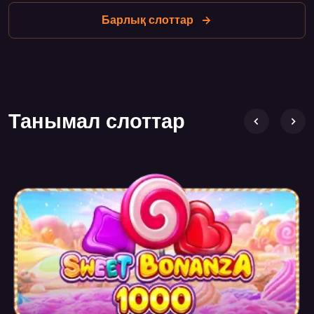
Барлық слоттар
Танымал слоттар