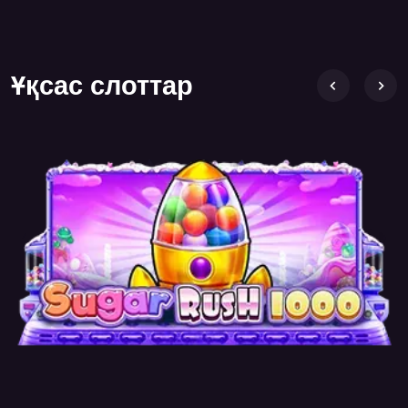
Ұқсас слоттар