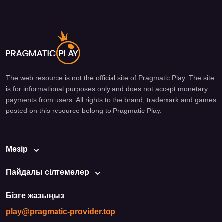
The web resource is not the official site of Pragmatic Play. The site
is for informational purposes only and does not accept monetary
payments from users. All rights to the brand, trademark and games
posted on this resource belong to Pragmatic Play.
Мәзір
Пайдалы сілтемелер
Бізге жазыңыз
play@pragmatic-provider.top