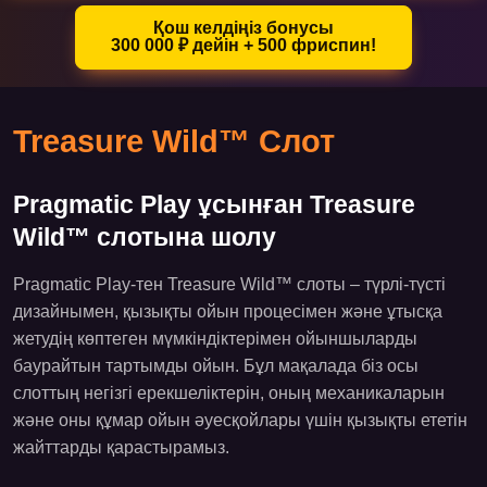
Қош келдіңіз бонусы
300 000 ₽ дейін + 500 фриспин!
Treasure Wild™ Слот
Pragmatic Play ұсынған Treasure
Wild™ слотына шолу
Pragmatic Play-тен Treasure Wild™ слоты – түрлі-түсті
дизайнымен, қызықты ойын процесімен және ұтысқа
жетудің көптеген мүмкіндіктерімен ойыншыларды
баурайтын тартымды ойын. Бұл мақалада біз осы
слоттың негізгі ерекшеліктерін, оның механикаларын
және оны құмар ойын әуесқойлары үшін қызықты ететін
жайттарды қарастырамыз.