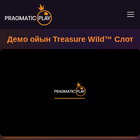
Демо ойын Treasure Wild™ Слот