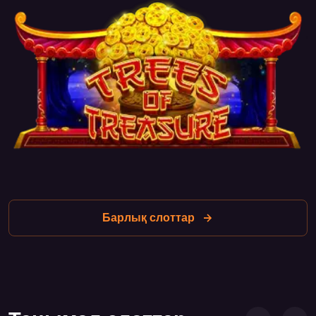
Барлық слоттар