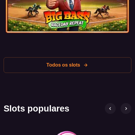
Todos os slots
Slots populares