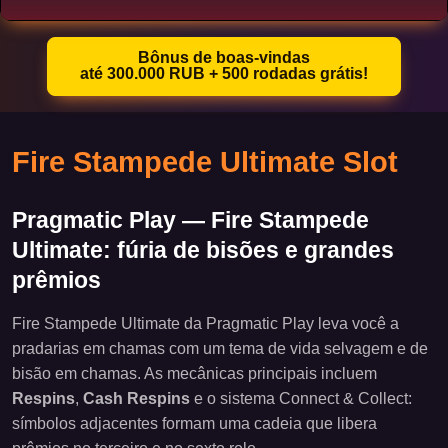
Bônus de boas-vindas
até 300.000 RUB + 500 rodadas grátis!
Fire Stampede Ultimate Slot
Pragmatic Play — Fire Stampede
Ultimate: fúria de bisões e grandes
prêmios
Fire Stampede Ultimate da Pragmatic Play leva você a
pradarias em chamas com um tema de vida selvagem e de
bisão em chamas. As mecânicas principais incluem
Respins
,
Cash Respins
e o sistema Connect & Collect:
símbolos adjacentes formam uma cadeia que libera