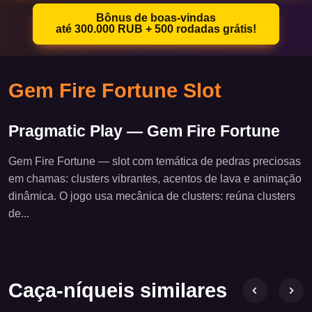
Bônus de boas-vindas
até 300.000 RUB + 500 rodadas grátis!
Gem Fire Fortune Slot
Pragmatic Play — Gem Fire Fortune
Gem Fire Fortune — slot com temática de pedras preciosas
em chamas: clusters vibrantes, acentos de lava e animação
dinâmica. O jogo usa mecânica de clusters: reúna clusters
de...
Caça-níqueis similares