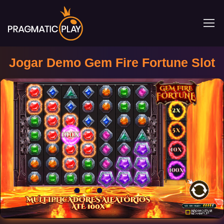
Jogar Demo Gem Fire Fortune Slot