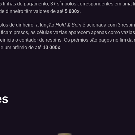
m 5 linhas de pagamento; 3+ símbolos correspondentes em uma 
 de dinheiro têm valores de até
5 000x
.
los de dinheiro, a função
Hold & Spin
é acionada com 3 respins
 ficam presos, as células vazias aparecem apenas como vazias
reinicia o contador de respins. Os prêmios são pagos no fim da
nde um prêmio de até
10 000x
.
es