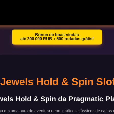
Bônus de boas-vindas
até 300.000 RUB + 500 rodadas grátis!
 Jewels Hold & Spin Slo
wels Hold & Spin da Pragmatic Pl
na em uma aura de aventura neon: gráficos clássicos de cartas