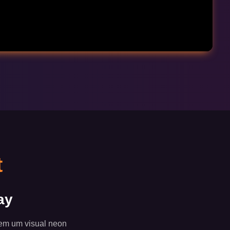
t
ay
 em um visual neon