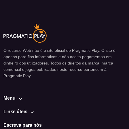
O recurso Web não é o site oficial do Pragmatic Play. O site é
apenas para fins informativos e não aceita pagamentos em
dinheiro dos utilizadores. Todos os direitos da marca, marca
comercial e jogos publicados neste recurso pertencem à
Pragmatic Play.
Menu
Links úteis
Escreva para nós