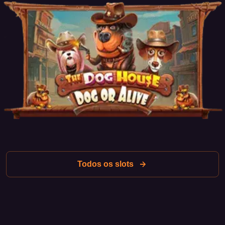
Todos os slots