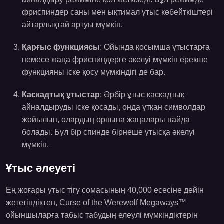
фриспиндер саны мен ықтимал ұтыс көбейткіштері
айтарлықтай артуы мүмкін.
Қарғыс функциясы
: Ойында қосымша ұтыстарға
немесе жаңа фриспиндерге әкелуі мүмкін ерекше
функцияны іске қосу мүмкіндігі де бар.
Каскадтық ұтыстар
: Әрбір ұтыс каскадтық
айналдыруды іске қосады, онда ұтқан символдар
жойылып, олардың орнына жаңалары пайда
болады. Бұл бір спинде бірнеше ұтысқа әкелуі
мүмкін.
Ұтыс әлеуеті
Ең жоғары ұтыс тігу сомасының 40,000 есесіне дейін
жететіндіктен, Curse of the Werewolf Megaways™
ойыншыларға табыс табудың елеулі мүмкіндіктерін