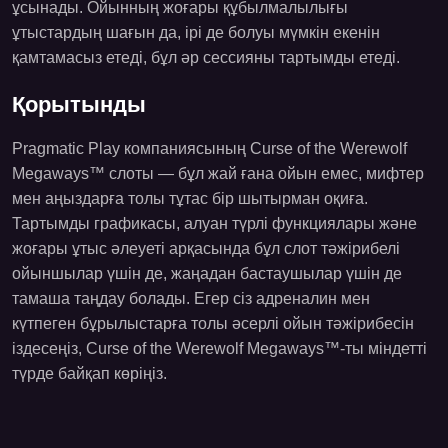
ұсынады. Ойынның жоғары құбылмалылығы
ұтыстардың шағын да, ірі де болуы мүмкін екенін
қамтамасыз етеді, бұл әр сессияны тартымды етеді.
Қорытынды
Pragmatic Play компаниясының Curse of the Werewolf
Megaways™ слоты — бұл жай ғана ойын емес, мифтер
мен аңыздарға толы тұтас бір шытырман оқиға.
Тартымды графикасы, алуан түрлі функциялары және
жоғары ұтыс әлеуеті арқасында бұл слот тәжірибелі
ойыншылар үшін де, жаңадан бастаушылар үшін де
тамаша таңдау болады. Егер сіз адреналин мен
күтпеген бұрылыстарға толы әсерлі ойын тәжірибесін
іздесеңіз, Curse of the Werewolf Megaways™-ты міндетті
түрде байқап көріңіз.