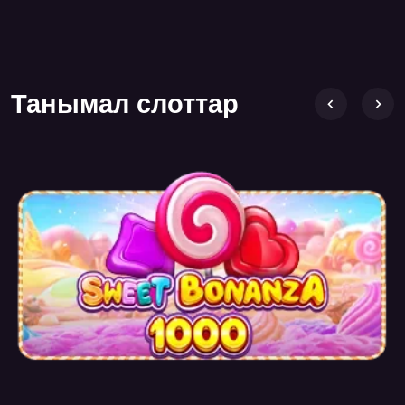
Танымал слоттар