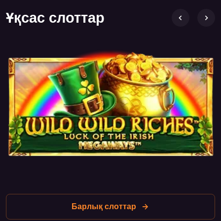
Ұқсас слоттар
Барлық слоттар