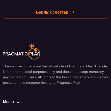
Барлық слоттар
The web resource is not the official site of Pragmatic Play. The site
is for informational purposes only and does not accept monetary
payments from users. All rights to the brand, trademark and games
posted on this resource belong to Pragmatic Play.
Мәзір