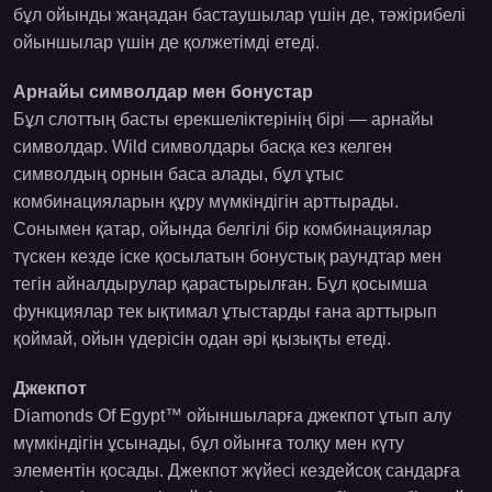
бұл ойынды жаңадан бастаушылар үшін де, тәжірибелі
ойыншылар үшін де қолжетімді етеді.
Арнайы символдар мен бонустар
Бұл слоттың басты ерекшеліктерінің бірі — арнайы
символдар. Wild символдары басқа кез келген
символдың орнын баса алады, бұл ұтыс
комбинацияларын құру мүмкіндігін арттырады.
Сонымен қатар, ойында белгілі бір комбинациялар
түскен кезде іске қосылатын бонустық раундтар мен
тегін айналдырулар қарастырылған. Бұл қосымша
функциялар тек ықтимал ұтыстарды ғана арттырып
қоймай, ойын үдерісін одан әрі қызықты етеді.
Джекпот
Diamonds Of Egypt™ ойыншыларға джекпот ұтып алу
мүмкіндігін ұсынады, бұл ойынға толқу мен күту
элементін қосады. Джекпот жүйесі кездейсоқ сандарға