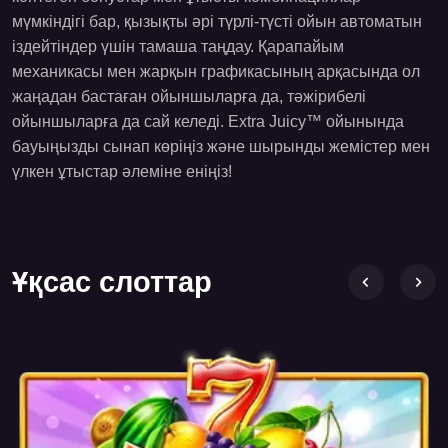
мүмкіндігі бар, қызықты әрі түрлі-түсті ойын автоматын
іздейтіндер үшін тамаша таңдау. Қарапайым
механикасы мен жарқын графикасының арқасында ол
жаңадан бастаған ойыншыларға да, тәжірибелі
ойыншыларға да сай келеді. Extra Juicy™ ойынында
бауыңызды сынап көріңіз және шырынды жемістер мен
үлкен ұтыстар әлеміне еніңіз!
Ұқсас слоттар