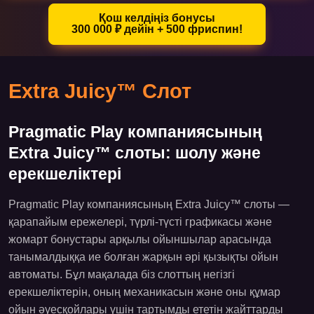
Қош келдіңіз бонусы
300 000 ₽ дейін + 500 фриспин!
Extra Juicy™ Слот
Pragmatic Play компаниясының
Extra Juicy™ слоты: шолу және
ерекшеліктері
Pragmatic Play компаниясының Extra Juicy™ слоты —
қарапайым ережелері, түрлі-түсті графикасы және
жомарт бонустары арқылы ойыншылар арасында
танымалдыққа ие болған жарқын әрі қызықты ойын
автоматы. Бұл мақалада біз слоттың негізгі
ерекшеліктерін, оның механикасын және оны құмар
ойын әуесқойлары үшін тартымды ететін жайттарды