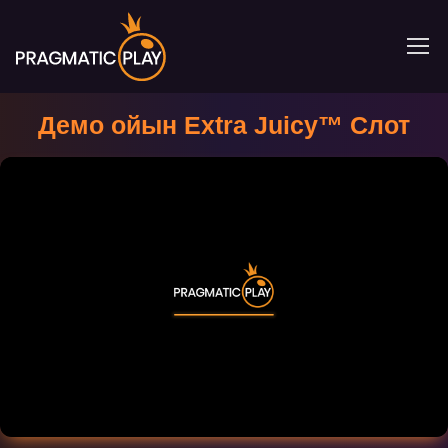
Демо ойын Extra Juicy™ Слот