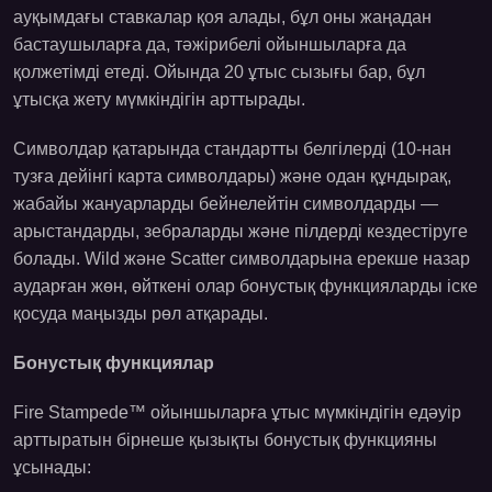
ауқымдағы ставкалар қоя алады, бұл оны жаңадан
бастаушыларға да, тәжірибелі ойыншыларға да
қолжетімді етеді. Ойында 20 ұтыс сызығы бар, бұл
ұтысқа жету мүмкіндігін арттырады.
Символдар қатарында стандартты белгілерді (10-нан
тузға дейінгі карта символдары) және одан құндырақ,
жабайы жануарларды бейнелейтін символдарды —
арыстандарды, зебраларды және пілдерді кездестіруге
болады. Wild және Scatter символдарына ерекше назар
аударған жөн, өйткені олар бонустық функцияларды іске
қосуда маңызды рөл атқарады.
Бонустық функциялар
Fire Stampede™ ойыншыларға ұтыс мүмкіндігін едәуір
арттыратын бірнеше қызықты бонустық функцияны
ұсынады: