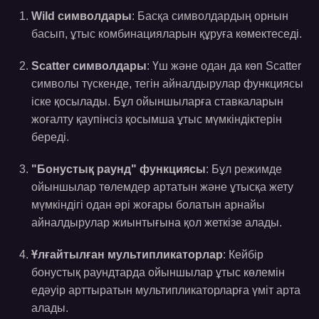
Wild символдары
: Басқа символдардың орнын
басып, ұтыс комбинацияларын құруға көмектеседі.
Scatter символдары
: Үш және одан да көп Scatter
символы түскенде, тегін айналдырулар функциясы
іске қосылады. Бұл ойыншыларға ставкаларын
жоғалту қаупінсіз қосымша ұтыс мүмкіндіктерін
береді.
"Бонустық раунд" функциясы
: Бұл режимде
ойыншылар төлемдер артатын және ұтысқа жету
мүмкіндігі одан әрі жоғары болатын арнайы
айналдырулар жиынтығына қол жеткізе алады.
Ұлғайтылған мультипликаторлар
: Кейбір
бонустық раундтарда ойыншылар ұтыс көлемін
едәуір арттыратын мультипликаторларға үміт арта
алады.