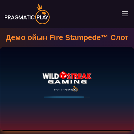
Демо ойын Fire Stampede™ Слот