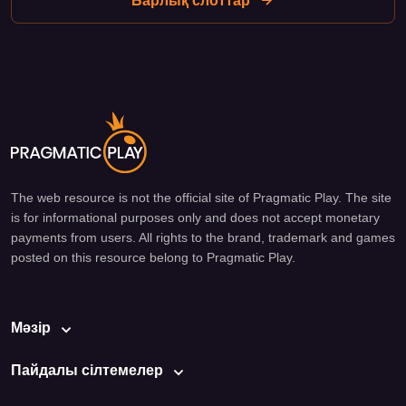
Барлық слоттар
The web resource is not the official site of Pragmatic Play. The site
is for informational purposes only and does not accept monetary
payments from users. All rights to the brand, trademark and games
posted on this resource belong to Pragmatic Play.
Мәзір
Пайдалы сілтемелер