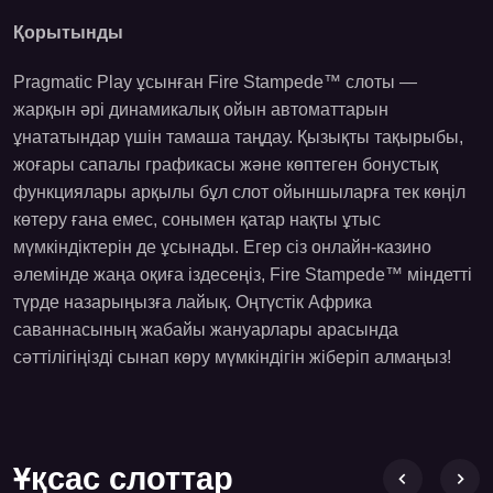
Қорытынды
Pragmatic Play ұсынған Fire Stampede™ слоты —
жарқын әрі динамикалық ойын автоматтарын
ұнататындар үшін тамаша таңдау. Қызықты тақырыбы,
жоғары сапалы графикасы және көптеген бонустық
функциялары арқылы бұл слот ойыншыларға тек көңіл
көтеру ғана емес, сонымен қатар нақты ұтыс
мүмкіндіктерін де ұсынады. Егер сіз онлайн-казино
әлемінде жаңа оқиға іздесеңіз, Fire Stampede™ міндетті
түрде назарыңызға лайық. Оңтүстік Африка
саваннасының жабайы жануарлары арасында
сәттілігіңізді сынап көру мүмкіндігін жіберіп алмаңыз!
Ұқсас слоттар