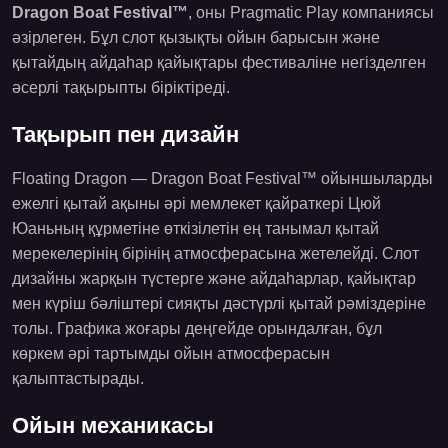
Dragon Boat Festival™
, оны Pragmatic Play компаниясы
әзірлеген. Бұл слот қызықты ойын барысын және
қытайдың айдаһар қайықтары фестиваліне негізделген
әсерлі тақырыпты біріктіреді.
Тақырып пен дизайн
Floating Dragon — Dragon Boat Festival™ ойыншыларды
ежелгі қытай ақыны әрі мемлекет қайраткері Цюй
Юаньның құрметіне өткізілетін ең танымал қытай
мерекелерінің бірінің атмосферасына жетелейді. Слот
дизайны жарқын түстерге және айдаһарлар, қайықтар
мен күріш бәліштері сияқты дәстүрлі қытай рәміздеріне
толы. Графика жоғары деңгейде орындалған, бұл
көркем әрі тартымды ойын атмосферасын
қалыптастырады.
Ойын механикасы