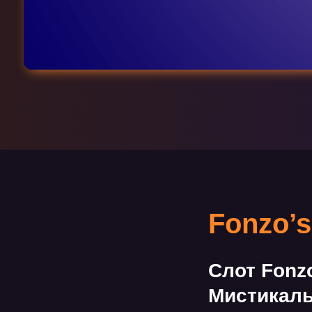
Fonzo’s
Слот Fonzo
Мистикал