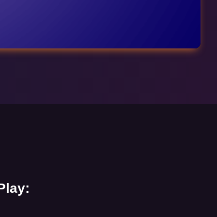
Play: