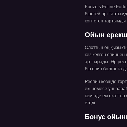
Fonzo’s Feline Fort
бірегей әрі тартым
көптеген тартымды 
Ойын ерекш
Слоттың ең қызықт
кез келген спиннен 
арттырады. Әр респ
бір спин болғанға д
Респин кезінде төр
екі немесе үш бара
кемінде екі скатте
етеді.
Бонус ойы