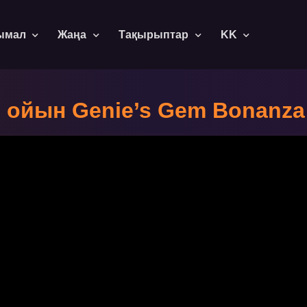
ымал
Жаңа
Тақырыптар
KK
 ойын Genie’s Gem Bonanza