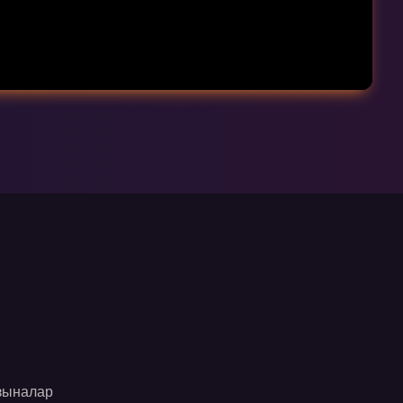
азыналар