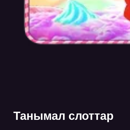
Танымал слоттар