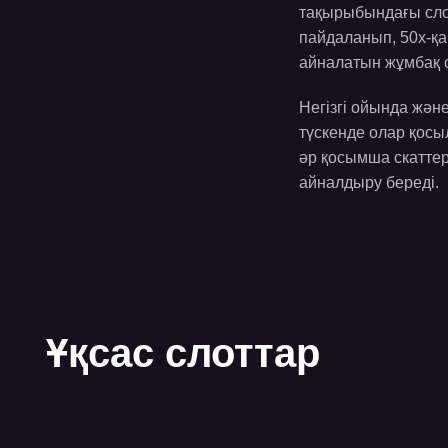
тақырыбындағы сло
пайдаланып, 50x-қа 
айналатын жұмбақ 
Негізгі ойында және
түскенде олар қосы
әр қосымша скаттер
айналдыру береді.
Ұқсас слоттар