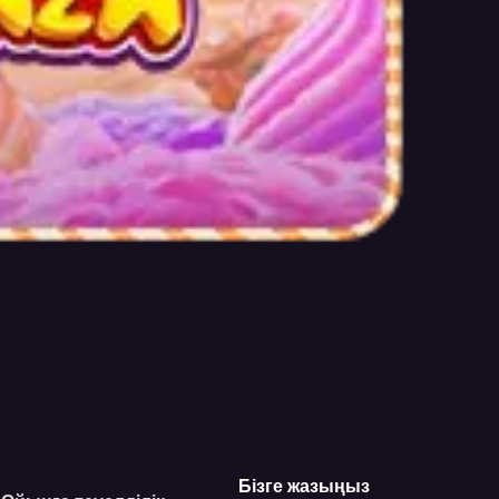
Бізге жазыңыз