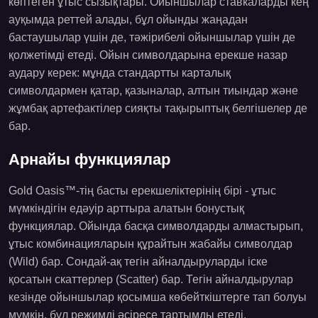
көптеген ұтыс сызықтары. Ойыншылар ставкаларды кең
ауқымда реттей алады, бұл ойынды жаңадан
бастаушылар үшін де, тәжірибелі ойыншылар үшін де
қолжетімді етеді. Ойын символдарына ерекше назар
аудару керек: мұнда стандартты карталық
символдармен қатар, қазыналар, алтын тиындар және
жұмбақ артефактілер сияқты тақырыптық белгішелер де
бар.
Арнайы функциялар
Gold Oasis™-тің басты ерекшеліктерінің бірі - ұтыс
мүмкіндігін едәуір арттыра алатын бонустық
функциялар. Ойында басқа символдарды алмастырып,
ұтыс комбинацияларын құрайтын жабайы символдар
(Wild) бар. Сондай-ақ тегін айналдыруларды іске
қосатын скаттерлер (Scatter) бар. Тегін айналдырулар
кезінде ойыншылар қосымша көбейткіштерге тап болуы
мүмкін, бұл режимді әсіресе тартымды етеді.