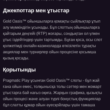
Джекпоттар мен ұтыстар
Gold Oasis™ ойыншыларға қомақты сыйлықтар ұтып
алу мүмкіндігін ұсынады. Бұл слоттың ойыншыларға
қайтарым деңгейі (RTP) жоғары, сондықтан ол үлкен
ұтыс іздейтіндер үшін тартымды. Бұған қоса, осы слот
қолжетімді онлайн-казиноларда өткізілетін тұрақты
акциялар мен турнирлер ойын процесіне қосымша
қызық қосады.
Қорытынды
Pragmatic Play ұсынған Gold Oasis™ слоты - бұл жай
ғана ойын емес, толқынысқа толы сәттер мен жомарт
ұтыстарға бай нағыз оқиға. Жарқын графика, қызықты
ойын процесі және алуан түрлі бонустық функциялар
бұл слатты құмар ойын әуесқойлары үшін тамаша