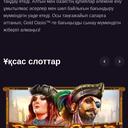
таңдау етеді. Алтын мен оазистің құпиялар әлеміне ену
ұмытылмас әсерлер мен шөл байлығын бағындыру
мүмкіндігін уәде етеді. Осы таңғажайып сапарға
аттанып, Gold Oasis™-те бағыңызды сынау мүмкіндігін
жіберіп алмаңыз!
Ұқсас слоттар