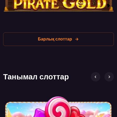
Барлық слоттар
Танымал слоттар