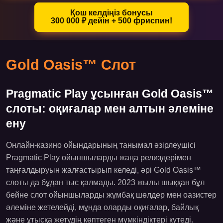
Қош келдіңіз бонусы
300 000 ₽ дейін + 500 фриспин!
Gold Oasis™ Слот
Pragmatic Play ұсынған Gold Oasis™
слоты: оқиғалар мен алтын әлеміне
ену
Онлайн-казино ойындарының танымал әзірлеушісі
Pragmatic Play ойыншыларды жаңа релиздерімен
таңғалдыруын жалғастырып келеді, әрі Gold Oasis™
слоты да бұдан тыс қалмады. 2023 жылы шыққан бұл
бейне слот ойыншыларды жұмбақ шөлдер мен оазистер
әлеміне жетелейді, мұнда оларды оқиғалар, байлық
және ұтысқа жетудің көптеген мүмкіндіктері күтеді.