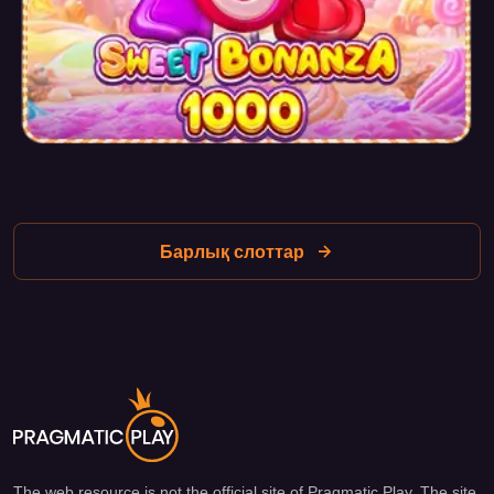
Барлық слоттар
The web resource is not the official site of Pragmatic Play. The site