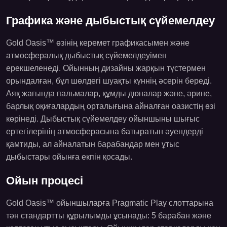
Графика және дыбыстық сүйемелдеу
Gold Oasis™ өзінің керемет графикасымен және
атмосфералық дыбыстық сүйемелдеуімен
ерекшеленеді. Ойынның дизайны жарқын түстермен
орындалған, бұл шөлдегі шуақты күннің әсерін береді.
Аяқ жағында пальмалар, құмды дюналар және, әрине,
барлық оқиғалардың орталығына айналған оазистің өзі
көрінеді. Дыбыстық сүйемелдеу ойыншыны шығыс
ертегілерінің атмосферасына батыратын әуендерді
қамтиды, ал айналатын барабандар мен ұтыс
дыбыстары ойынға екпін қосады.
Ойын процесі
Gold Oasis™ ойыншыларға Pragmatic Play слоттарына
тән стандартты құрылымды ұсынады: 5 барабан және