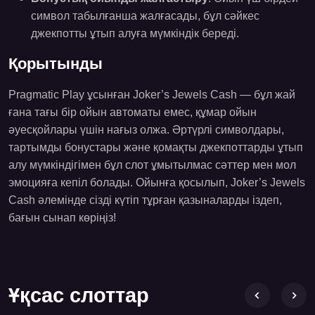
символ табылғанша жалғасады, бұл сәйкес
джекпотты ұтып алуға мүмкіндік береді.
Қорытынды
Pragmatic Play ұсынған Joker’s Jewels Cash — бұл жай
ғана тағы бір ойын автоматы емес, құмар ойын
әуесқойлары үшін нағыз олжа. Әртүрлі символдары,
тартымды бонустары және қомақты джекпоттарды ұтып
алу мүмкіндігімен бұл слот ұмытылмас сәттер мен мол
эмоцияға кепіл болады. Ойынға қосылып, Joker’s Jewels
Cash әлемінде сізді күтіп тұрған қазыналарды іздеп,
бағын сынап көріңіз!
Ұқсас слоттар