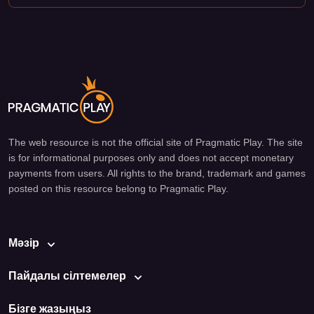
The web resource is not the official site of Pragmatic Play. The site
is for informational purposes only and does not accept monetary
payments from users. All rights to the brand, trademark and games
posted on this resource belong to Pragmatic Play.
Мәзір
Пайдалы сілтемелер
Бізге жазыңыз