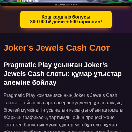
Қош келдіңіз бонусы
300 000 ₽ дейін + 500 фриспин!
Joker’s Jewels Cash Слот
Pragmatic Play ұсынған Joker’s
Jewels Cash слоты: құмар ұтыстар
әлеміне бойлау
Pragmatic Play компаниясының Joker’s Jewels Cash
слоты — ойыншыларға әсерлі жүлделер ұтып алудың
бірегей мүмкіндігін ұсынатын қызықты ойын автоматы.
Жарқын графикасы, тартымды ойын процесі және
көптеген бонустық мүмкіндіктерімен бұл слот құмар