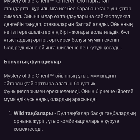
Mystery of the Orient™ көптеген слоттарға тән
стандартты құрылымға ие: бес барабан және үш қатар
символ. Ойыншылар өз таңдауларына сәйкес тәуекел
деңгейін таңдап, ставкаларын баптай алады. Ойынның
негізгі ерекшеліктерінің бірі - жоғары волатильдік, бұл
ұтыстардың әрі ірі, әрі сирек болуы мүмкін екенін
білдіреді және ойынға шиеленіс пен күтуді қосады.
Бонустық функциялар
Mystery of the Orient™ ойынның ұтыс мүмкіндігін
айтарлықтай арттыра алатын бонустық
функцияларымен ерекшеленеді. Ойын бірнеше бірегей
мүмкіндік ұсынады, олардың арасында:
Wild таңбалары
- Бұл таңбалар басқа таңбалардың
орнына жүріп, ұтыс комбинацияларын құруға
көмектеседі.