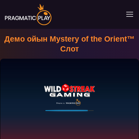
Демо ойын Mystery of the Orient™
Слот