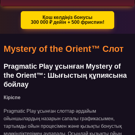
Қош келдіңіз бонусы
300 000 ₽ дейін + 500 фриспин!
Mystery of the Orient™ Слот
Pragmatic Play ұсынған Mystery of
the Orient™: Шығыстың құпиясына
бойлау
Кіріспе
Pragmatic Play ұсынған слоттар әрдайым
ойыншылардың назарын сапалы графикасымен,
тартымды ойын процесімен және қызықты бонустық
мүмкіндіктерімен аударады. Осындай қызықты ойын