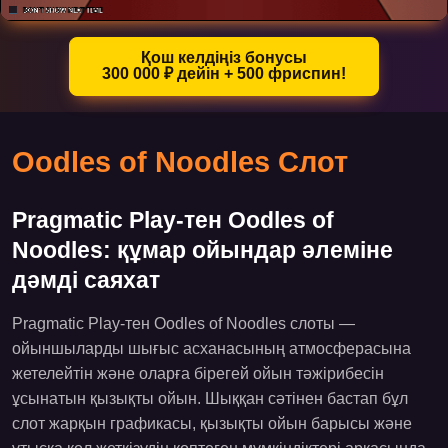
Қош келдіңіз бонусы
300 000 ₽ дейін + 500 фриспин!
Oodles of Noodles Слот
Pragmatic Play-тен Oodles of
Noodles: құмар ойындар әлеміне
дәмді саяхат
Pragmatic Play-тен Oodles of Noodles слоты —
ойыншыларды шығыс асханасының атмосферасына
жетелейтін және оларға бірегей ойын тәжірибесін
ұсынатын қызықты ойын. Шыққан сәтінен бастап бұл
слот жарқын графикасы, қызықты ойын барысы және