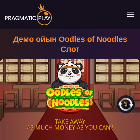
Демо ойын Oodles of Noodles
Слот