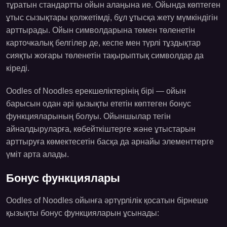
тұратын стандартты ойын алаңына ие. Ойында көптеген
ұтыс сызықтары қолжетімді, бұл ұтысқа жету мүмкіндігін
арттырады. Ойын символдарына төмен төленетін
карточкалық белгілер де, кеспе мен түрлі тұздықтар
сияқты жоғары төленетін тақырыптық символдар да
кіреді.
Oodles of Noodles ерекшеліктерінің бірі — ойын
барысын одан әрі қызықты ететін көптеген бонус
функцияларының болуы. Ойыншылар тегін
айналдыруларға, көбейткіштерге және ұтыстарын
арттыруға көмектесетін басқа да арнайы элементтерге
үміт арта алады.
Бонус функциялары
Oodles of Noodles ойынға әртүрлілік қосатын бірнеше
қызықты бонус функцияларын ұсынады: