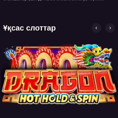
Ұқсас слоттар