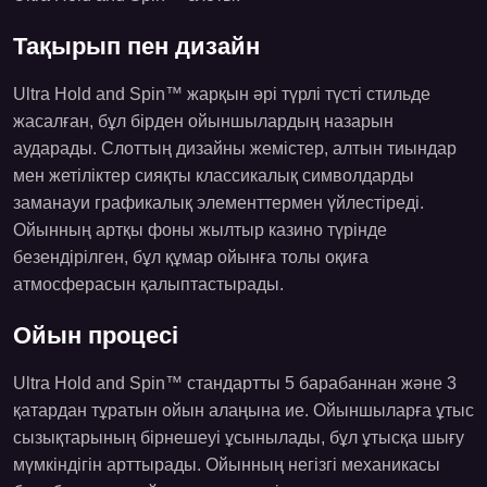
Тақырып пен дизайн
Ultra Hold and Spin™ жарқын әрі түрлі түсті стильде
жасалған, бұл бірден ойыншылардың назарын
аударады. Слоттың дизайны жемістер, алтын тиындар
мен жетіліктер сияқты классикалық символдарды
заманауи графикалық элементтермен үйлестіреді.
Ойынның артқы фоны жылтыр казино түрінде
безендірілген, бұл құмар ойынға толы оқиға
атмосферасын қалыптастырады.
Ойын процесі
Ultra Hold and Spin™ стандартты 5 барабаннан және 3
қатардан тұратын ойын алаңына ие. Ойыншыларға ұтыс
сызықтарының бірнешеуі ұсынылады, бұл ұтысқа шығу
мүмкіндігін арттырады. Ойынның негізгі механикасы