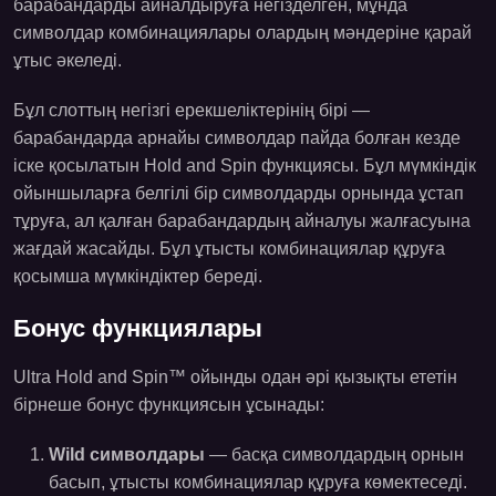
барабандарды айналдыруға негізделген, мұнда
символдар комбинациялары олардың мәндеріне қарай
ұтыс әкеледі.
Бұл слоттың негізгі ерекшеліктерінің бірі —
барабандарда арнайы символдар пайда болған кезде
іске қосылатын Hold and Spin функциясы. Бұл мүмкіндік
ойыншыларға белгілі бір символдарды орнында ұстап
тұруға, ал қалған барабандардың айналуы жалғасуына
жағдай жасайды. Бұл ұтысты комбинациялар құруға
қосымша мүмкіндіктер береді.
Бонус функциялары
Ultra Hold and Spin™ ойынды одан әрі қызықты ететін
бірнеше бонус функциясын ұсынады:
Wild символдары
— басқа символдардың орнын
басып, ұтысты комбинациялар құруға көмектеседі.