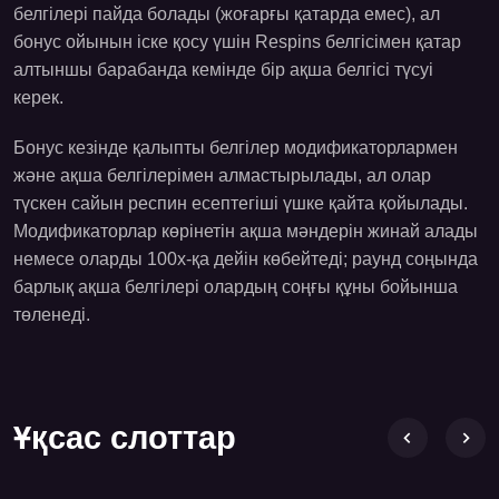
белгілері пайда болады (жоғарғы қатарда емес), ал
бонус ойынын іске қосу үшін Respins белгісімен қатар
алтыншы барабанда кемінде бір ақша белгісі түсуі
керек.
Бонус кезінде қалыпты белгілер модификаторлармен
және ақша белгілерімен алмастырылады, ал олар
түскен сайын респин есептегіші үшке қайта қойылады.
Модификаторлар көрінетін ақша мәндерін жинай алады
немесе оларды 100x-қа дейін көбейтеді; раунд соңында
барлық ақша белгілері олардың соңғы құны бойынша
төленеді.
Ұқсас слоттар