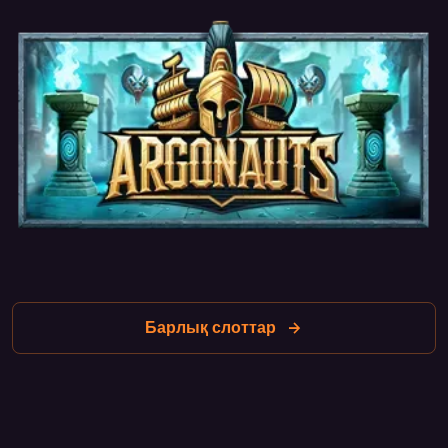
Барлық слоттар