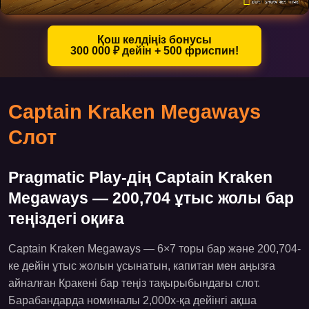
Қош келдіңіз бонусы
300 000 ₽ дейін + 500 фриспин!
Captain Kraken Megaways
Слот
Pragmatic Play-дің Captain Kraken
Megaways — 200,704 ұтыс жолы бар
теңіздегі оқиға
Captain Kraken Megaways — 6×7 торы бар және 200,704-
ке дейін ұтыс жолын ұсынатын, капитан мен аңызға
айналған Кракені бар теңіз тақырыбындағы слот.
Барабандарда номиналы 2,000x-қа дейінгі ақша