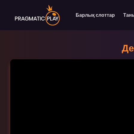
Барлық слоттар
Тан
Де