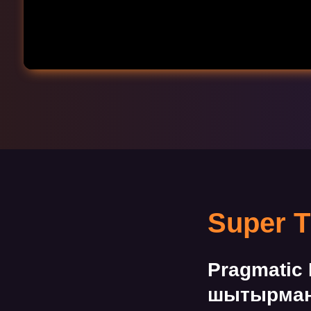
Super T
Pragmatic 
шытырман