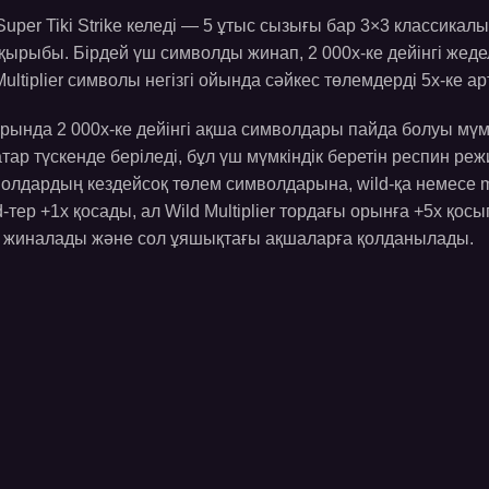
Super Tiki Strike келеді — 5 ұтыс сызығы бар 3×3 классикал
қырыбы. Бірдей үш символды жинап, 2 000x-ке дейінгі же
ultiplier символы негізгі ойында сәйкес төлемдерді 5x-ке а
рында 2 000x-ке дейінгі ақша символдары пайда болуы мүмк
атар түскенде беріледі, бұл үш мүмкіндік беретін респин реж
волдардың кездейсоқ төлем символдарына, wild-қа немесе m
d-тер +1x қосады, ал Wild Multiplier тордағы орынға +5x қосы
 жиналады және сол ұяшықтағы ақшаларға қолданылады.