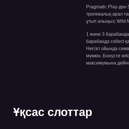
Pragmatic Play-ден 
тропикалық арал та
ұтып алыңыз; Wild M
1 және 3 барабанда
барабанда collect қ
Негізгі ойында сим
мүмкін. Бонусте wil
максимумына дейін
Ұқсас слоттар