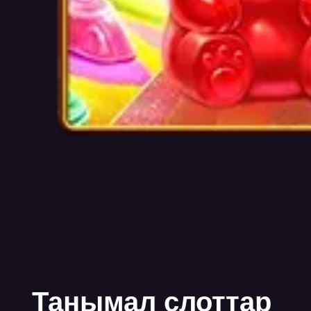
Танымал слоттар