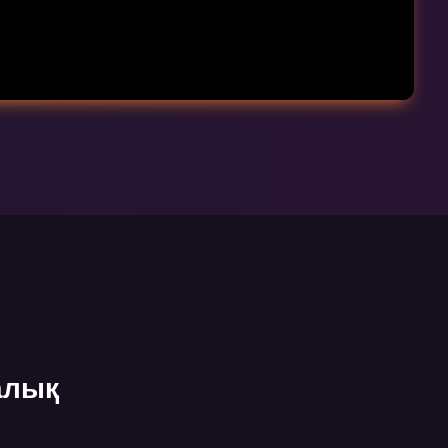
калық