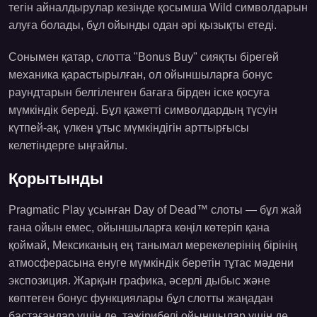
тегін айналдырулар кезінде қосымша Wild символдарын
алуға болады, бұл ойынды одан әрі қызықты етеді.
Сонымен қатар, слотта "Bonus Buy" сияқты бірегей
механика қарастырылған, ол ойыншыларға бонус
раундтарын белгіленген бағаға бірден іске қосуға
мүмкіндік береді. Бұл қажетті символдардың түсуін
күтпей-ақ, үлкен ұтыс мүмкіндігін арттырғысы
келетіндерге ыңғайлы.
Қорытынды
Pragmatic Play ұсынған Day of Dead™ слоты — бұл жай
ғана ойын емес, ойыншыларға көңіл көтеріп қана
қоймай, Мексиканың ең танымал мерекелерінің бірінің
атмосферасына енуге мүмкіндік беретін тұтас мәдени
экспозиция. Жарқын графика, әсерлі дыбыс және
көптеген бонус функциялары бұл слотты жаңадан
бастағандар үшін де, тәжірибелі ойыншылар үшін де