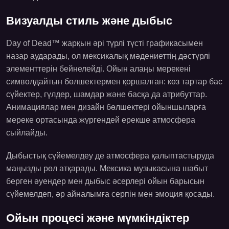
Визуалды стиль және дыбыс
Day of Dead™ жарқын әрі түрлі түсті графикасымен
назар аударады, ол мексикалық мәдениеттің дәстүрлі
элементтерін бейнелейді. Ойын алаңы мерекені
символдайтын бөлшектермен қоршалған: көз тартар бас
сүйектер, гүлдер, шамдар және басқа да атрибуттар.
Анимациялар мен дизайн бөлшектері ойыншыларға
мереке ортасында жүргендей ерекше атмосфера
сыйлайды.
Дыбыстық сүйемелдеу де атмосфера қалыптастыруда
маңызды рөл атқарады. Мексика музыкасына шабыт
берген әуендер мен дыбыс әсерлері ойын барысын
сүйемелдеп, әр айналымға серпін мен эмоция қосады.
Ойын процесі және мүмкіндіктер