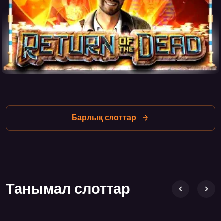
Барлық слоттар
Танымал слоттар