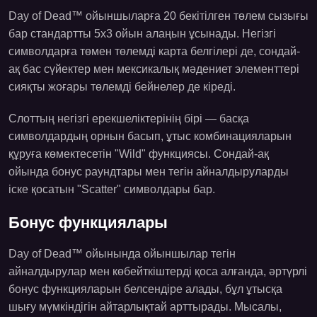
Day of Dead™ ойыншыларға 20 бекітілген төлем сызығы
бар стандартты 5x3 ойын алаңын ұсынады. Негізгі
символдарға төмен төлемді карта белгілері де, сондай-
ақ бас сүйектер мен мексикалық мәдениет элементтері
сияқты жоғары төлемді бейнелер де кіреді.
Слоттың негізгі ерекшеліктерінің бірі — басқа
символдардың орнын басып, ұтыс комбинацияларын
құруға көмектесетін "Wild" функциясы. Сондай-ақ
ойында бонус раундтары мен тегін айналдыруларды
іске қосатын "Scatter" символдары бар.
Бонус функциялары
Day of Dead™ ойынында ойыншылар тегін
айналдырулар мен көбейткіштерді қоса алғанда, әртүрлі
бонус функцияларын белсендіре алады, бұл ұтысқа
шығу мүмкіндігін айтарлықтай арттырады. Мысалы,