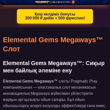
Қош келдіңіз бонусы
300 000 ₽ дейін + 500 фриспин!
Elemental Gems Megaways™
Слот
Elemental Gems Megaways™: Сиқыр
мен байлық әлеміне ену
Elemental Gems Megaways™
слоты Pragmatic Play
компаниясынан — классикалық слот механикасын
инновациялық Megaways жүйесімен үйлестіретін
жарқын әрі қызықты ойын сапары. Бұл ойын
ойыншыларға әсерлі визуалды эффектілерді ғана емес,