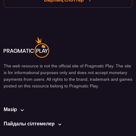
The web resource is not the official site of Pragmatic Play. The site
is for informational purposes only and does not accept monetary
payments from users. All rights to the brand, trademark and games
posted on this resource belong to Pragmatic Play.
Мәзір
Пайдалы сілтемелер