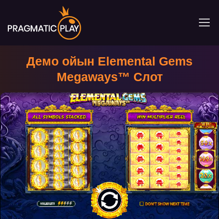
Демо ойын Elemental Gems
Megaways™ Слот