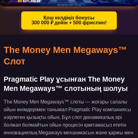
Қош келдіңіз бонусы
300 000 ₽ дейін + 500 фриспин!
The Money Men Megaways™
Слот
Pragmatic Play ұсынған The Money
Men Megaways™ слотының шолуы
The Money Men Megaways™ слоты — жоғары сапалы
ойын өнімдерімен танымал Pragmatic Play компаниясы
әзірлеген қызықты ойын. Бұл слот динамикалық әрі
болжап болмайтын ойын процесін қамтамасыз ететін
инновациялық Megaways механикасын және қаржы мен