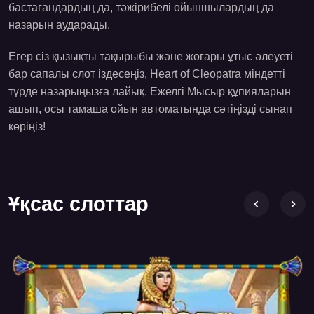
бастағандардың да, тәжірибелі ойыншылардың да
назарын аударады.
Егер сіз қызықты тақырыбы және жоғары ұтыс әлеуеті
бар сапалы слот іздесеңіз, Heart of Cleopatra міндетті
түрде назарыңызға лайық. Ежелгі Мысыр құпияларын
ашып, осы тамаша ойын автоматында сәтіңізді сынап
көріңіз!
Ұқсас слоттар