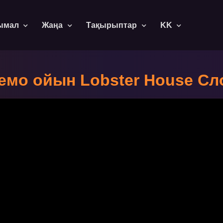
ымал
Жаңа
Тақырыптар
KK
емо ойын Lobster House Сл