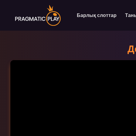
Барлық слоттар
Тан
Д