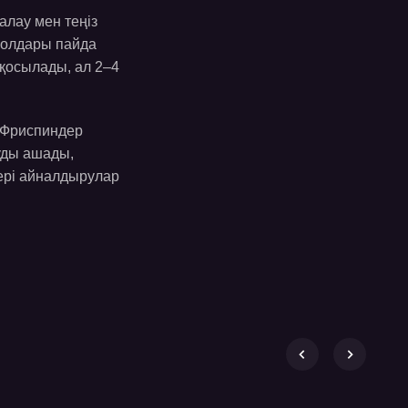
алау мен теңіз
мволдары пайда
 қосылады, ал 2–4
. Фриспиндер
уды ашады,
ері айналдырулар