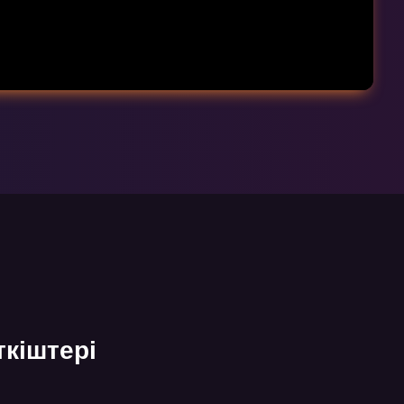
ткіштері