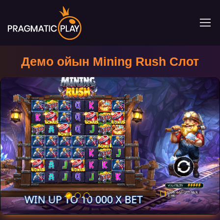
Демо ойын Mining Rush Слот