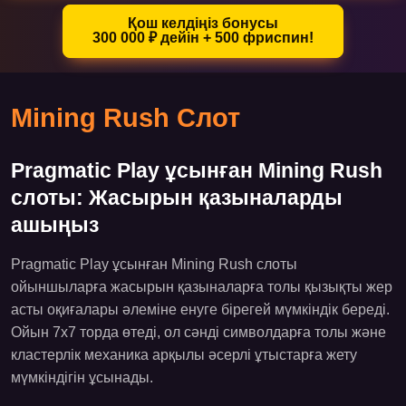
Қош келдіңіз бонусы
300 000 ₽ дейін + 500 фриспин!
Mining Rush Слот
Pragmatic Play ұсынған Mining Rush
слоты: Жасырын қазыналарды
ашыңыз
Pragmatic Play ұсынған Mining Rush слоты
ойыншыларға жасырын қазыналарға толы қызықты жер
асты оқиғалары әлеміне енуге бірегей мүмкіндік береді.
Ойын 7x7 торда өтеді, ол сәнді символдарға толы және
кластерлік механика арқылы әсерлі ұтыстарға жету
мүмкіндігін ұсынады.