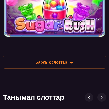
Барлық слоттар
Танымал слоттар