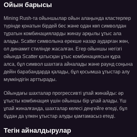
Ойын барысы
Mining Rush-та ойыншылар ойын алаңында кластерлер
түрінде қонатын бірдей бес және одан көп символдан
тұратын комбинацияларды жинау арқылы ұтыс ала
алады. Scatter символына ерекше назар аударған жөн,
ол динамит стилінде жасалған. Егер ойыншы негізгі
ойында Scatter қатысқан ұтыс комбинациясын құра
алса, бұл символ шахтаға айналады және раунд соңына
дейін барабандарда қалады, бұл қосымша ұтыстар алу
мүмкіндігін арттырады.
Ойындағы шахталар прогрессивті ұпай жинайды: әр
ұтысты комбинация үшін ойыншы бір ұпай алады. Үш
ұпай жиналғанда, шахталар келесі деңгейге өтеді, бұл
бұдан да үлкен ұтыстар алуды қамтамасыз етеді.
Тегін айналдырулар