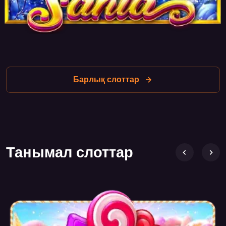
Барлық слоттар
Танымал слоттар