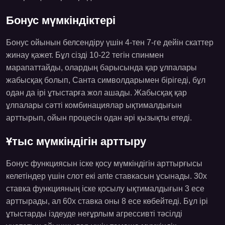
Бонус мүмкіндіктері
Бонус ойынын белсендіру үшін 4-тен 7-ге дейін скаттер
жинау қажет. Бұл сізді 10-22 тегін спинмен
марапаттайды, олардың барысында қар ұлпалары
жабысқақ болып, Санта символдарымен бірігеді, бұл
одан да ірі ұтыстарға жол ашады. Жабысқақ қар
ұлпалары сәтті комбинациялар ықтималдығын
арттырып, ойын процесін одан әрі қызықты етеді.
Ұтыс мүмкіндігін арттыру
Бонус функциясын іске қосу мүмкіндігін арттырғысы
келетіндер үшін слот екі ante ставкасын ұсынады. 30x
ставка функцияның іске қосылу ықтималдығын 3 есе
арттырады, ал 60x ставка оны 8 есе көбейтеді. Бұл ірі
ұтыстарды іздеуде неғұрлым агрессивті тәсілді