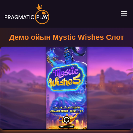
Демо ойын Mystic Wishes Слот