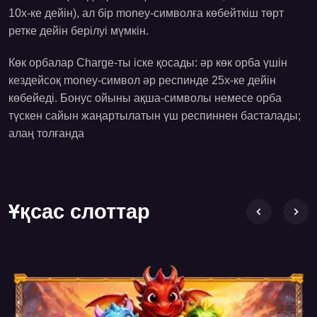
10x-ке дейін), ал бір money-символға көбейткіш төрт
ретке дейін берілуі мүмкін.
Көк орбалар Charge-ты іске қосады: әр көк орба үшін
кездейсоқ money-символ әр респинде 25x-ке дейін
көбейеді. Бонус ойыны ақша-символы немесе орба
түскен сайын жаңартылатын үш респиннен басталады;
алаң толғанда
Ұқсас слоттар