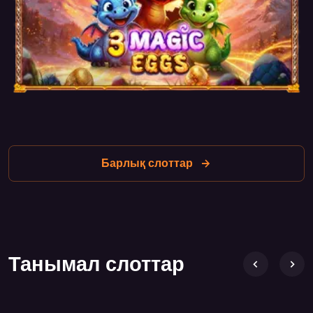
Барлық слоттар
Танымал слоттар