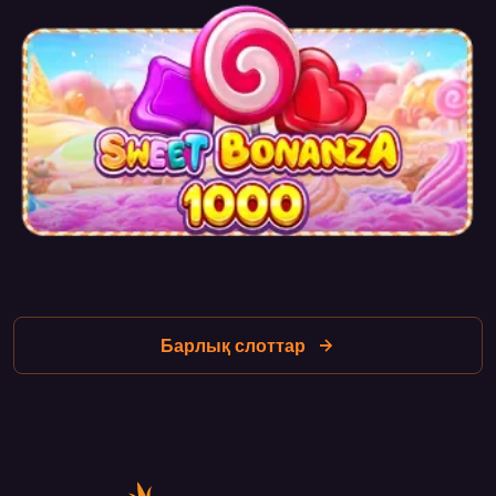
Барлық слоттар