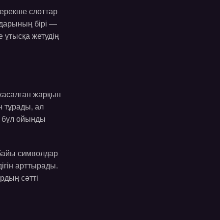
 ерекше слоттар
лдарының бірі —
 ұтысқа жетудің
жасалған жарқын
 тұрады, ал
, бұл ойынды
Жабайы символдар
ігін арттырады.
рдың сәтті