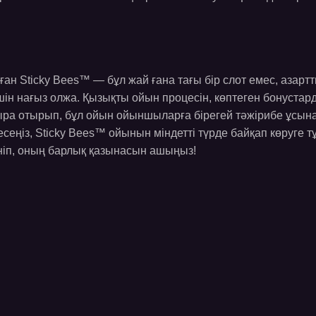
ы
нған Sticky Bees™ — бұл жай ғана тағы бір слот емес, азар
шін нағыз олжа. Қызықты ойын процесін, көптеген бонуста
ыра отырып, бұл ойын ойыншыларға бірегей тәжірибе ұсына
десеңіз, Sticky Bees™ ойынын міндетті түрде байқап көруге 
ніп, оның барлық қазынасын ашыңыз!