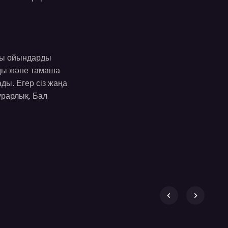
тты ойындарды
рды және тамаша
ды. Егер сіз жаңа
тұрарлық. Бал