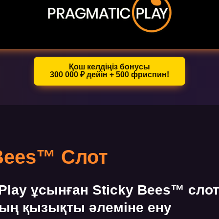
Қош келдіңіз бонусы
300 000 ₽ дейін + 500 фриспин!
 Bees™ Слот
 Play ұсынған Sticky Bees™ сло
ың қызықты әлеміне ену