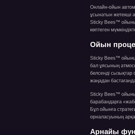
Онлайн-ойын автом
ұсынатын жетекші ә
Sticky Bees™ ойыны
көптеген мүмкіндікте
Ойын проце
Sticky Bees™ ойын
бал ұясының атмосф
белсенді сызықтар 
жаңадан бастағанда
Sticky Bees™ ойыны
барабандарға «жабы
Бұл ойынға стратег
орналасуының арқас
Арнайы фун