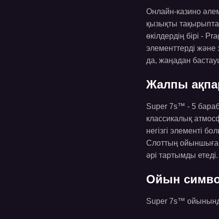
Онлайн-казино әле
қызықты тақырыпта
өкілдердің бірі - 
элементтерді және 
да, жаңадан баста
Жалпы ақпа
Super 7s™ - 5 бара
классикалық атмос
негізгі элементі бо
Слоттың ойыншыға 
әрі тартымды етеді.
Ойын симв
Super 7s™ ойынынд