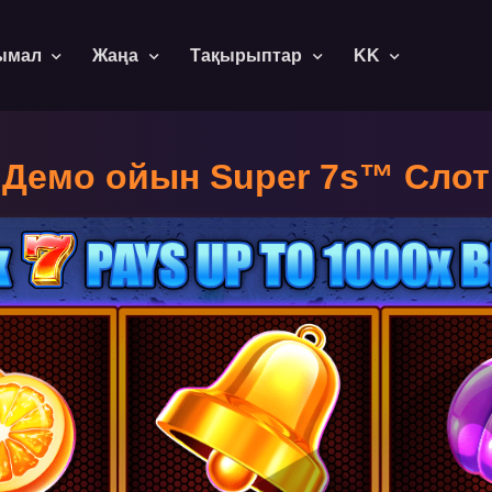
ымал
Жаңа
Тақырыптар
KK
Демо ойын Super 7s™ Слот