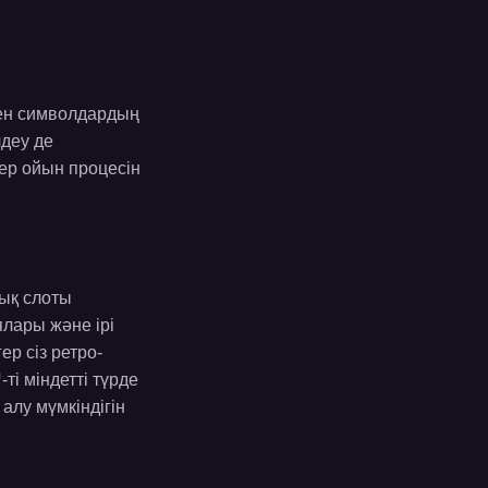
мен символдардың
деу де
ер ойын процесін
лық слоты
лары және ірі
ер сіз ретро-
ті міндетті түрде
алу мүмкіндігін