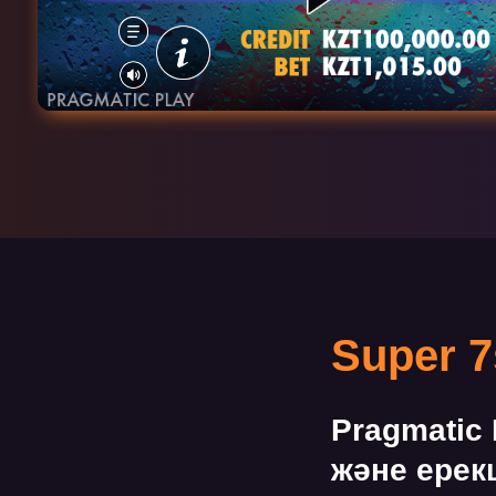
Super 
Pragmatic
және ерек