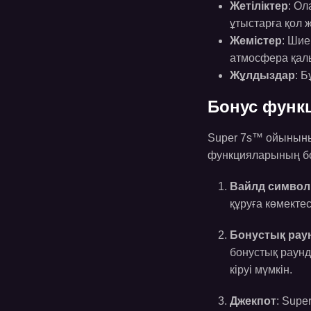
Жетіліктер
: Ол
ұтыстарға қол ж
Жемістер
: Шие
атмосфера қал
Жұлдыздар
: 
Бонус функ
Super 7s™ ойынының 
функцияларының б
Вайлд символ
құруға көмекте
Бонустық рау
бонустық раунд
кіруі мүмкін.
Джекпот
: Sup