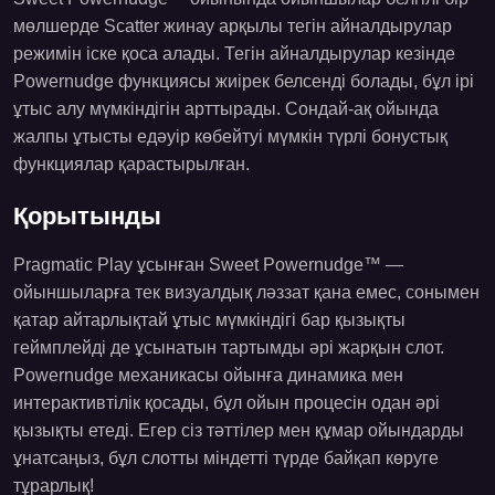
мөлшерде Scatter жинау арқылы тегін айналдырулар
режимін іске қоса алады. Тегін айналдырулар кезінде
Powernudge функциясы жиірек белсенді болады, бұл ірі
ұтыс алу мүмкіндігін арттырады. Сондай-ақ ойында
жалпы ұтысты едәуір көбейтуі мүмкін түрлі бонустық
функциялар қарастырылған.
Қорытынды
Pragmatic Play ұсынған Sweet Powernudge™ —
ойыншыларға тек визуалдық ләззат қана емес, сонымен
қатар айтарлықтай ұтыс мүмкіндігі бар қызықты
геймплейді де ұсынатын тартымды әрі жарқын слот.
Powernudge механикасы ойынға динамика мен
интерактивтілік қосады, бұл ойын процесін одан әрі
қызықты етеді. Егер сіз тәттілер мен құмар ойындарды
ұнатсаңыз, бұл слотты міндетті түрде байқап көруге
тұрарлық!