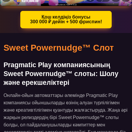
Қош келдіңіз бонусы
300 000 ₽ дейін + 500 фриспин!
Sweet Powernudge™ Слот
Pragmatic Play компаниясының
Sweet Powernudge™ слоты: Шолу
және ерекшеліктері
Онлайн-ойын автоматтары әлемінде Pragmatic Play
компаниясы ойыншыларды өзінің алуан түрлілігімен
және креативтілігімен қуантуды жалғастыруда. Жаңа әрі
жарқын релиздердің бірі Sweet Powernudge™ слоты
болды, ол пайдаланушыларды кәмпиттер мен