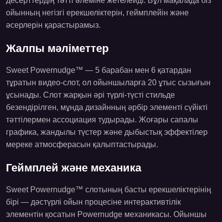
десерттердің тәтті әлеміне жетелейді. Бұл мақалада біз
ойынның негізгі ерекшеліктерін, геймплейін және
әсерлерін қарастырамыз.
Жалпы мәліметтер
Sweet Powernudge™ — 5 барабан мен 6 қатардан
тұратын видео-слот, ол ойыншыларға 20 ұтыс сызығын
ұсынады. Слот жарқын әрі түрлі-түсті стильде
безендірілген, мұнда дизайнның әрбір элементі сүйікті
тәттілермен ассоциация тудырады. Жоғары сапалы
графика, жандылы түстер және дыбыстық эффектілер
мереке атмосферасын қалыптастырады.
Геймплей және механика
Sweet Powernudge™ слотының басты ерекшеліктерінің
бірі — дәстүрлі ойын процесіне интерактивтілік
элементін қосатын Powernudge механикасы. Ойыншы