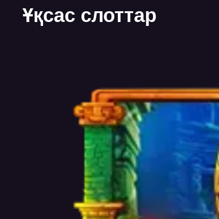
Ұқсас слоттар