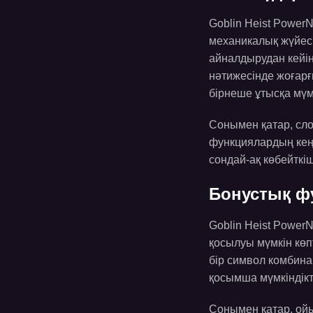
Goblin Heist Power
механикалық жүйесі
айналдырудан кейін
нәтижесінде жоғар
бірнеше ұтысқа мүмк
Сонымен қатар, сло
функциялардың кең
сондай-ақ көбейткіш
Бонустық ф
Goblin Heist Power
қосылуы мүмкін көп
бір символ комбин
қосымша мүмкіндік
Сонымен қатар, ой