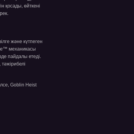
н қосады, өйткені
рек.
зілге және күтпеген
ge™ механикасы
рде пайдалы етеді.
 тәжірибелі
лсе, Goblin Heist