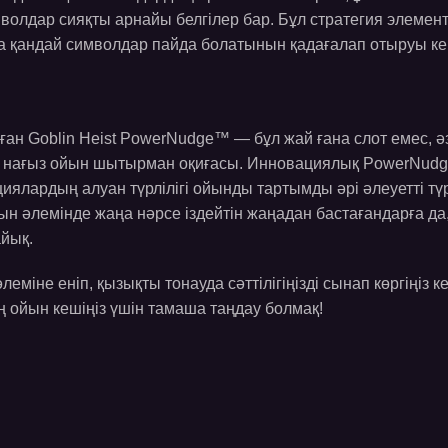
олдар сияқты арнайы белгілер бар. Бұл стратегия элементі
 қандай символдар пайда болатынын қадағалап отыруы ке
ы
нған Goblin Heist PowerNudge™ — бұл жай ғана слот емес, ә
 нағыз ойын шытырман оқиғасы. Инновациялық PowerNud
иялардың алуан түрлілігі ойынды тартымды әрі әлеуетті тү
ын әлемінде жаңа нәрсе іздейтін жаңадан бастағандарға да,
йық.
леміне еніп, қызықты тонауда сәттілігіңізді сынап көргіңіз ке
 ойын кешіңіз үшін тамаша таңдау болмақ!