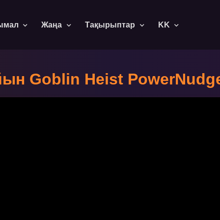
ымал
Жаңа
Тақырыптар
KK
ын Goblin Heist PowerNud