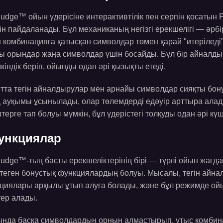
Nudge™ ойын үдерісіне интерактивтілік пен серпін қосаты
н пайдаланады. Бұл механиканың негізгі ерекшелігі — әрбі
 комбинацияға қатысқан символдар төмен қарай "итеріледі
ғы орындар жаңа символдар үшін босайды. Бұл бір айналд
індік беріп, ойынды одан әрі қызықты етеді.
тта тегін айналдырулар мен арнайы символдар сияқты бон
 ауқымы ұсынылады, олар төлемдерді едәуір арттыра ал
терге тап болуы мүмкін, бұл үдерістегі толқуды одан әрі күш
ункциялар
Nudge™-тың басты ерекшеліктерінің бірі — түрлі ойын жағд
теген бонустық функциялардың болуы. Мысалы, тегін айна
ациялары арқылы ұтып алуға болады, және бұл режимде о
тер алады.
ында басқа символдардың орнын алмастырып, ұтыс комбин