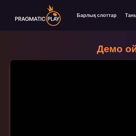
Барлық слоттар
Тан
Демо ой