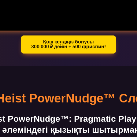
Қош келдіңіз бонусы
300 000 ₽ дейін + 500 фриспин!
 Heist PowerNudge™ Сл
ist PowerNudge™: Pragmatic Pla
 әлеміндегі қызықты шытырман