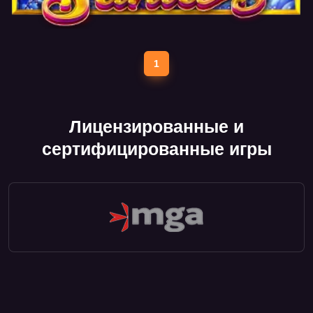
1
Лицензированные и
сертифицированные игры