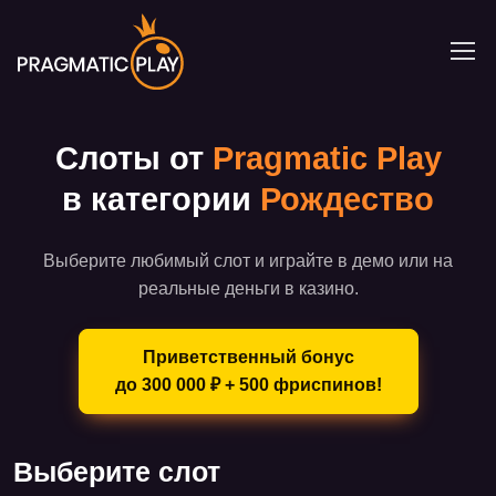
Слоты от
Pragmatic Play
в категории
Рождество
Выберите любимый слот и играйте в демо или на
реальные деньги в казино.
Приветственный бонус
до 300 000 ₽ + 500 фриспинов!
Выберите слот