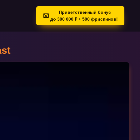
Приветственный бонус
до 300 000 ₽ + 500 фриспинов!
ast