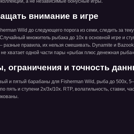
коллекции, а не независимые бонусные игры.
ращать внимание в игре
sherman Wild до следующего порога из семи, следить за те
Случайный множитель рыбака до 10x в основной игре и ст
 разные правила, их нельзя смешивать. Dynamite и Bazoo
ле не хватает одной части пары «рыбак плюс денежная рыба»
, ограничения и точность дан
й и пятый барабаны для Fisherman Wild, рыба до 500x, 5
о пять и ступени 2x/3x/10x. RTP, волатильность, ставки, ч
икованы.