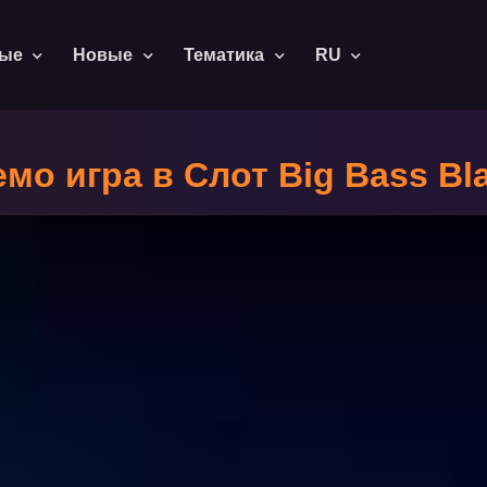
ые
Новые
Тематика
RU
мо игра в Слот Big Bass Bl