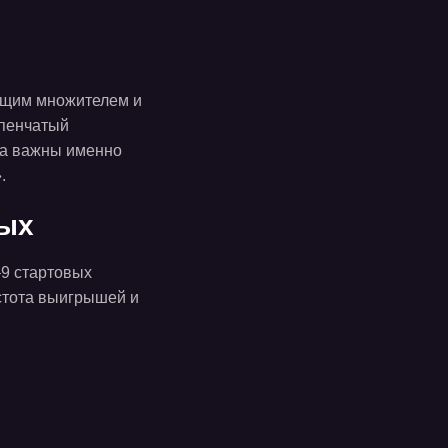
кущим множителем и
упенчатый
ka важны именно
.
ных
–9 стартовых
астота выигрышей и