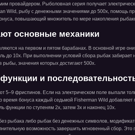
мим провайдером. Рыболовная серия получает электрическ
an Wild, рыбу с денежными значениями до 500x, помощь п
 бонуса, повышающий множитель по мере накопления рыбак
ают основные механики
вляются на первом и пятом барабанах. В основной игре они
ль до 10x. При выполнении условий сбора рыбак забирает
 рыбы, значения которых достигают 500x.
функции и последовательност
ают 5–9 фриспинов. Если на электрическом поле выпали тол
Во время бонуса каждый седьмой Fisherman Wild добавляет
ь функции по ступеням 2x, затем 3x и наконец 10x.
без рыбака либо рыбак без денежных символов, модификат
лнительную возможность завершить мгновенный сбор. Это