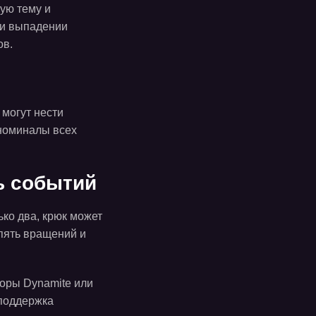
ую тему и
ри выпадении
ов.
 могут нести
 номиналы всех
ь событий
ько два, крюк может
 пять вращений и
оры Dynamite или
 поддержка