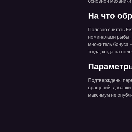
основной механики 
На что об
Полезно считать Fi
номиналами рыбы. 
множитель бонуса —
тогда, когда на по
Параметры
Подтверждены первы
вращений, добавки п
максимум не опубл