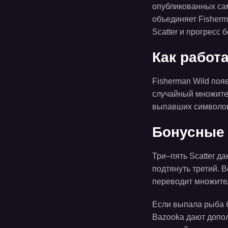
опубликованных са
объединяет Fisherm
Scatter и прогресс
Как работ
Fisherman Wild поя
случайный множите
выпавших символов
Бонусные 
Три–пять Scatter д
подтянуть третий. 
переводит множител
Если выпала рыба 
Bazooka дают допо