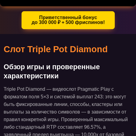
Приветственный бонус
до 300 000 ₽ + 500 фриспинов!
Слот Triple Pot Diamond
Обзор игры и проверенные
характеристики
Triple Pot Diamond — видеослот Pragmatic Play с
форматом поля 5×3 и системой выплат 243: это могут
быть фиксированные линии, способы, кластеры или
выплаты за количество символов — в зависимости от
правил конкретной игры. Проверенный максимальный
либо стандартный RTP составляет 96.57%, а
заявленный предел выигрыша — 10,000x от базовой