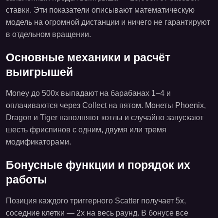
ставки. Эти показатели описывают математическую
модель на огромной дистанции и ничего не гарантируют
в отдельном вращении.
Основные механики и расчёт
выигрышей
Money до 500x выпадают на барабанах 1–4 и
оплачиваются через Collect на пятом. Монеты Phoenix,
Dragon и Tiger наполняют котлы и случайно запускают
шесть фриспинов с одним, двумя или тремя
модификаторами.
Бонусные функции и порядок их
работы
Позиция каждого триггерного Scatter получает 5x,
соседние клетки — 2x на весь раунд. В бонусе все