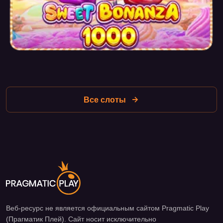
Все слоты
Веб-ресурс не является официальным сайтом Pragmatic Play
(Прагматик Плей). Сайт носит исключительно