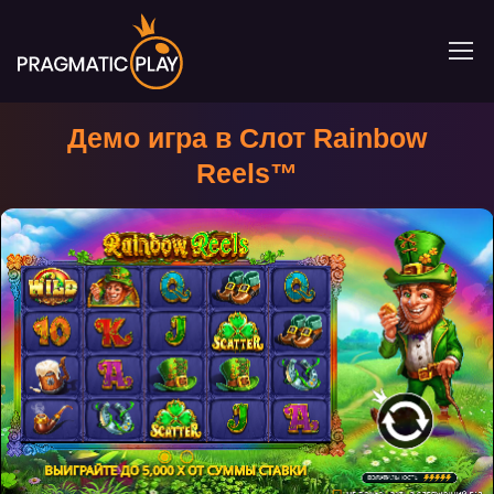
Демо игра в Слот Rainbow
Reels™