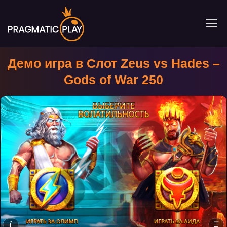
Демо игра в Слот Zeus vs Hades –
Gods of War 250