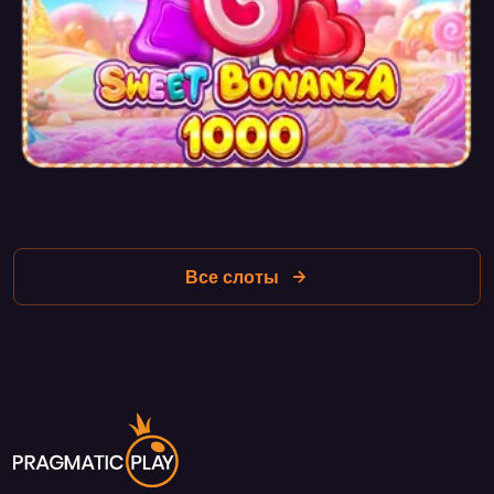
Все слоты